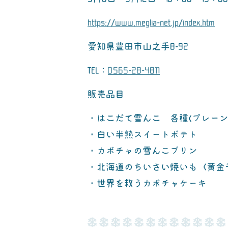
https://www.meglia-net.jp/index.htm
愛知県豊田市山之手8-92
TEL：
0565-28-4811
販売品目
・はこだて雪んこ 各種<プレー
・白い半熟スイートポテト
・カボチャの雪んこプリン
・北海道のちいさい焼いも〈黄金
・世界を救うカボチャケーキ