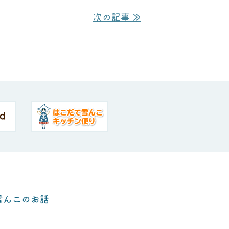
次の記事 ≫
雪んこ
のお話