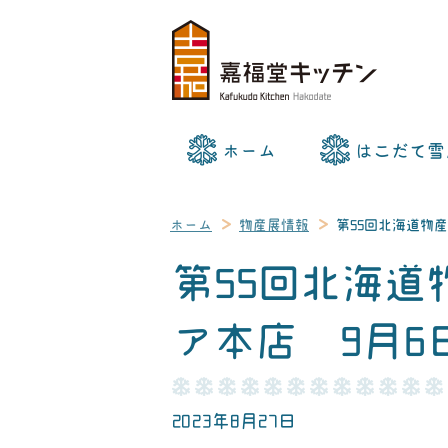
ホーム
はこだて雪
ホーム
物産展情報
第55回北海道物
第55回北海
ア本店 9月6日
2023年8月27日