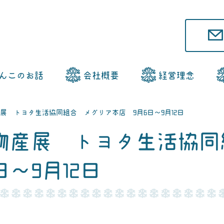
んこ
のお話
会社概要
経営理念
産展 トヨタ生活協同組合 メグリア本店 9月6日～9月12日
道物産展 トヨタ生活協
～9月12日