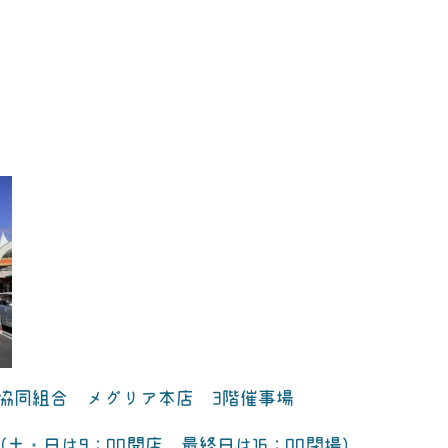
。
活協同組合 メグリア本店 3階催事場
00(土・日は9：00開店 最終日は16：00閉場)