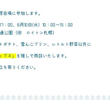
幌会場に参加します。
7：00、6月10日(水）10：00～15：00
大通公園（旧 ロイトン札幌）
トポテト、雪んこプリン、レトルト野菜以外に
ップス」
を推しで商談いたします。
立ち寄りください。