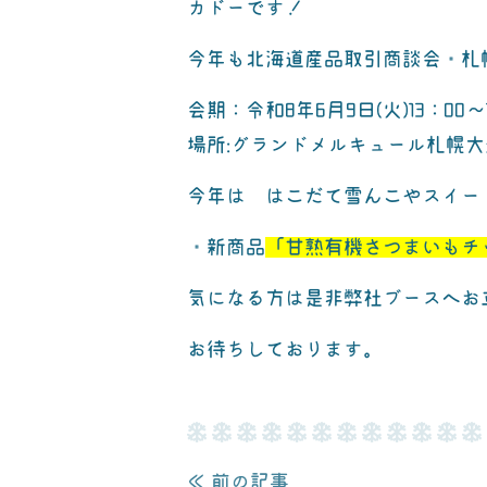
カドーです！
今年も
北海道産品取引商談会・札
会期：令和8年6月9日(火)13：00～1
場所:グランドメルキュール札幌
今年は はこだて雪んこやスイー
・新商品
「甘熟有機さつまいもチ
気になる方は是非弊社ブースへお
お待ちしております。
≪ 前の記事