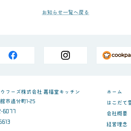
お知らせ一覧へ戻る
ウフーズ株式会社 嘉福堂キッチン
ホーム
市追分町1-25
はこだて
2-6077
会社概要
6613
経営理念