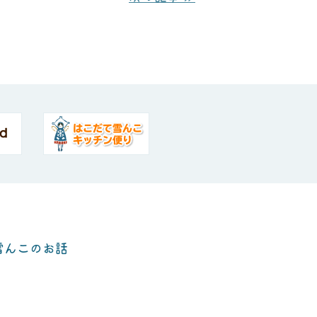
雪んこ
のお話