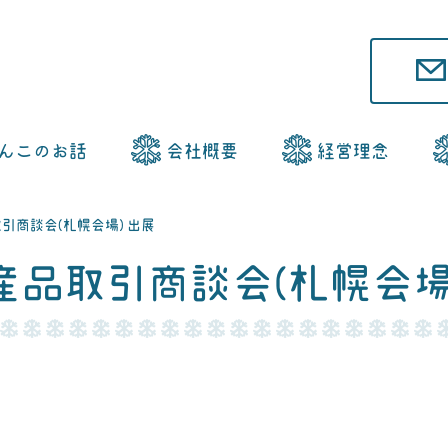
んこ
のお話
会社概要
経営理念
引商談会(札幌会場) 出展
産品取引商談会(札幌会場