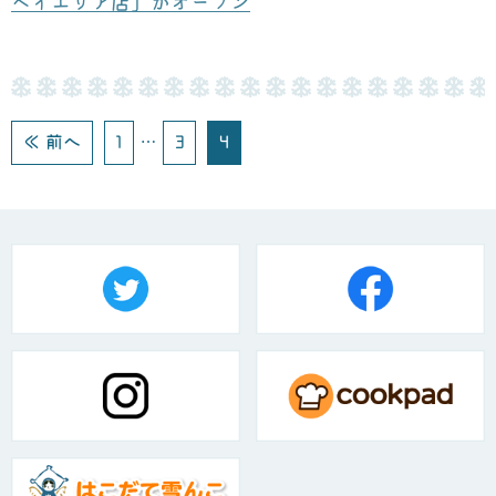
ベイエリア店」がオープン
≪ 前へ
1
…
3
4